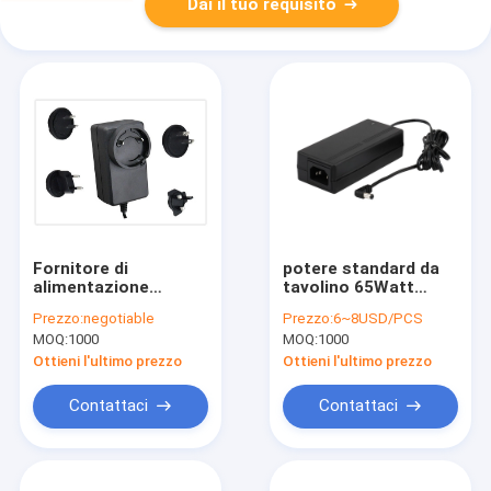
Dai il tuo requisito
Fornitore di
potere standard da
alimentazione
tavolino 65Watt
intercambiabile 12
dell'adattatore
Prezzo:
negotiable
Prezzo:
6~8USD/PCS
Volt Adaptore di
IEC61558
MOQ:
1000
MOQ:
1000
alimentazione 3.0A
dell'alimentazione
Con omologazione
elettrica di volt 48V
Ottieni l'ultimo prezzo
Ottieni l'ultimo prezzo
IEC61558
Contattaci
Contattaci