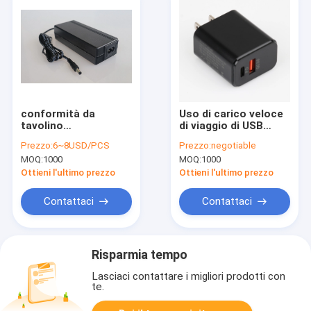
conformità da
Uso di carico veloce
tavolino
di viaggio di USB
dell'alimentazione
dell'alimentazione
Prezzo:
6~8USD/PCS
Prezzo:
negotiable
elettrica di
elettrica di 18W 5V
MOQ:
1000
MOQ:
1000
commutazione
3A per il telefono
dell'adattatore di
cellulare
Ottieni l'ultimo prezzo
Ottieni l'ultimo prezzo
potere di 24v 6a
IEC61558
Contattaci
Contattaci
Risparmia tempo
Lasciaci contattare i migliori prodotti con
te.