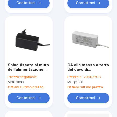
del KC
Contattaci
Contattaci
Spina fissata al muro
CA alla messa a terra
dell'alimentazione
del cavo di
elettrica di CC 12v di
alimentazione
Prezzo:
negotiable
Prezzo:
5~7USD/PCS
CA 3A 36W UE con
dell'adattatore
MOQ:
1000
MOQ:
1000
approvazione
dell'alimentazione
EN62368
elettrica della classe
Ottieni l'ultimo prezzo
Ottieni l'ultimo prezzo
2 dell'adattatore di
corrente continua
Contattaci
Contattaci
12v 12v 5a