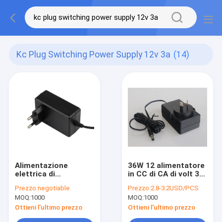
Kc Plug Switching Power Supply 12v 3a
(14)
Alimentazione
36W 12 alimentatore
elettrica di
in CC di CA di volt 3A
commutazione
per gli
Prezzo:
negotiable
Prezzo:
2.8-3.2USD/PCS
universale di CC 12v
elettrodomestici
MOQ:
1000
MOQ:
1000
di CA
della spina
dell'alimentazione
dell'Austria
Ottieni l'ultimo prezzo
Ottieni l'ultimo prezzo
elettrica con la spina