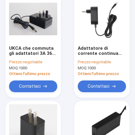
UKCA che commuta
Adattatore di
gli adattatori 3A 36W
corrente continua
12V di corrente
del supporto 1300mA
Prezzo:
negotiable
Prezzo:
negotiable
continua di CA per
9V della parete con
MOQ:
1000
MOQ:
1000
l'alimentazione
ICBr EN60335-2-29
elettrica esterna
Ottieni l'ultimo prezzo
Ottieni l'ultimo prezzo
Contattaci
Contattaci
Casa
Prodotti
Mostra VR