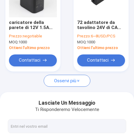
Chi siamo
Fatory Tour
caricatore della
72 adattatore da
parete di 12V 1.5A
tavolino 24V di CA
Controllo di qualità
USB
dell'adattatore di
Prezzo:
negotiable
Prezzo:
6~8USD/PCS
potere di watt 3A per
MOQ:
1000
MOQ:
1000
il robot di pulizia di
Contattaci
finestra
Ottieni l'ultimo prezzo
Ottieni l'ultimo prezzo
notizie
Contattaci
Contattaci
Tutti i casi
Osservi più
Adattatori di corrente continua di CA
Lasciate Un Messaggio
Ti Risponderemo Velocemente
Adattatore di commutazione di potere di modo
Adattatori di potere del supporto della parete