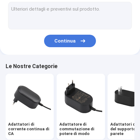
Adattatore per corrente alternata
Caricabatteria fissato al muro
Adattatori da tavolino di potere
Continua
Alimentazione elettrica di commutazione di CC di CA
Caricatore della batteria al litio di USB
Le Nostre Categorie
Adattatore del caricatore dell'automobile di USB
Adattatore dell'alimentazione elettrica del LED
Adattatore intercambiabile di potere
Alimentazione elettrica di commutazione di struttura apert
Adattatori di
Adattatore di
Adattatori di 
Centrale elettrica portatile ricaricabile
corrente continua di
commutazione di
del supporto d
CA
potere di modo
parete