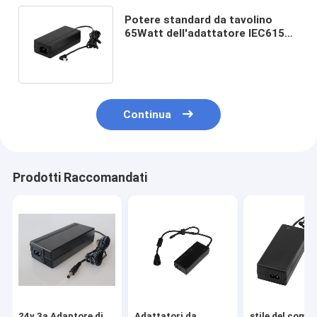
Potere standard da tavolino
65Watt dell'adattatore IEC61558
dell'alimentazione elettrica di
volt 48V
Continua
Prodotti Raccomandati
24v 3a Adaptore di
Adattatori da
stile del comp