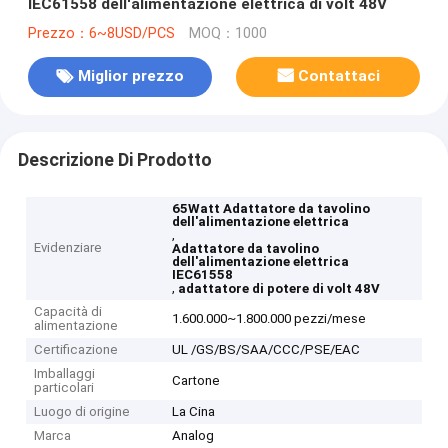
IEC61558 dell'alimentazione elettrica di volt 48V
Prezzo：6~8USD/PCS
MOQ：1000
Miglior prezzo
Contattaci
Descrizione Di Prodotto
65Watt Adattatore da tavolino
dell'alimentazione elettrica
,
Evidenziare
Adattatore da tavolino
dell'alimentazione elettrica
IEC61558
,
adattatore di potere di volt 48V
Capacità di
1.600.000~1.800.000 pezzi/mese
alimentazione
Certificazione
UL /GS/BS/SAA/CCC/PSE/EAC
Imballaggi
Cartone
particolari
Luogo di origine
La Cina
Marca
Analog