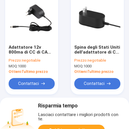
Adattatore 12v
Spina degli Stati Uniti
800ma di CC di CA
dell'adattatore di CC
per gli
di CA degli
Prezzo:
negotiable
Prezzo:
negotiable
elettrodomestici con
elettrodomestici 12v
MOQ:
1000
MOQ:
1000
la spina di UE con
2a fissata al muro
IEC61558
con approvazione
Ottieni l'ultimo prezzo
Ottieni l'ultimo prezzo
dell'UL
Contattaci
Contattaci
Risparmia tempo
Lasciaci contattare i migliori prodotti con
te.