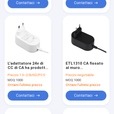
Contattaci
Contattaci
L'adattatore 24v di
ETL1310 CA fissato
CC di CA ha prodotto
al muro
la spina di 500MA UE
dell'adattatore di
Prezzo:
1.5~2.0USD/PCS
Prezzo:
negotiable
per l'apparecchio
potere del certificato
MOQ:
1000
MOQ:
1000
dello Smart Home
12V 1A per il LED
Ottieni l'ultimo prezzo
Ottieni l'ultimo prezzo
Contattaci
Contattaci