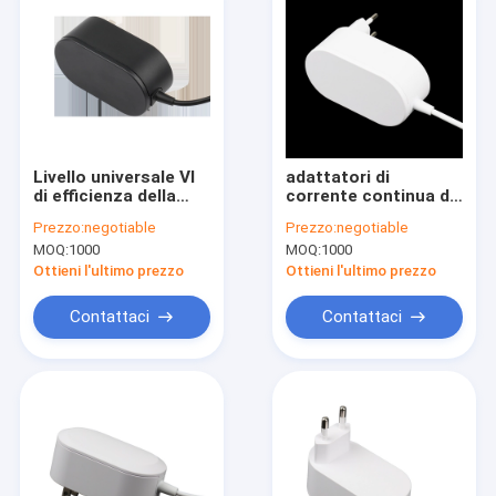
Livello universale VI
adattatori di
di efficienza della
corrente continua di
spina
CA di 26V 1000mA
Prezzo:
negotiable
Prezzo:
negotiable
dell'alimentatore in
per la spina
MOQ:
1000
MOQ:
1000
CC UE di CA di 30VDC
dell'aspirapolvere
800mA
SAA
Ottieni l'ultimo prezzo
Ottieni l'ultimo prezzo
Contattaci
Contattaci
Casa
Prodotti
Mostra VR