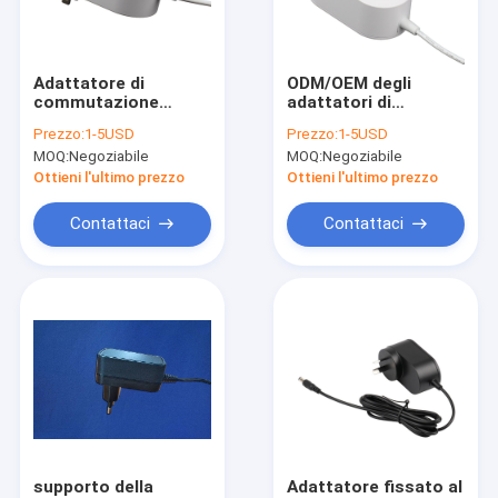
Chi siamo
Fatory Tour
Adattatore di
ODM/OEM degli
commutazione
adattatori di
Controllo di qualità
800mA 30V di potere
corrente continua di
Prezzo:
1-5USD
Prezzo:
1-5USD
di CC di CA con
CA dello Smart Home
MOQ:
Negoziabile
MOQ:
Negoziabile
sicurezza dell'UL
KC 30W 2.5A 12V USB
Contattaci
disponibile
Ottieni l'ultimo prezzo
Ottieni l'ultimo prezzo
notizie
Contattaci
Contattaci
Tutti i casi
Adattatori di corrente continua di CA
Adattatore di commutazione di potere di modo
Adattatori di potere del supporto della parete
supporto della
Adattatore fissato al