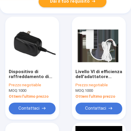
Dai il tuo requisito
Dispositivo di
Livello VI di efficienza
raffreddamento di
dell'adattatore
aria adattatore 2A di
800mA
Prezzo:
negotiable
Prezzo:
negotiable
corrente continua di
dell'alimentatore
MOQ:
1000
MOQ:
1000
CA di 5 volt con la
universale della spina
spina degli Stati Uniti
35V di UE
Ottieni l'ultimo prezzo
Ottieni l'ultimo prezzo
con approvazione
dell'UL
Contattaci
Contattaci