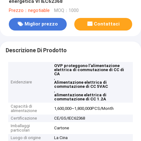
energetica VI IEC62368
Prezzo：negotiable
MOQ：1000
Miglior prezzo
Contattaci
Descrizione Di Prodotto
OVP proteggono l'alimentazione
elettrica di commutazione di CC di
CA
,
Evidenziare
Alimentazione elettrica di
commutazione di CC 5VAC
,
alimentazione elettrica di
commutazione di CC 1.2A
Capacità di
1,600,000~1,800,000PCS/Month
alimentazione
Certificazione
CE/GS/IEC62368
Imballaggi
Cartone
particolari
Luogo di origine
La Cina