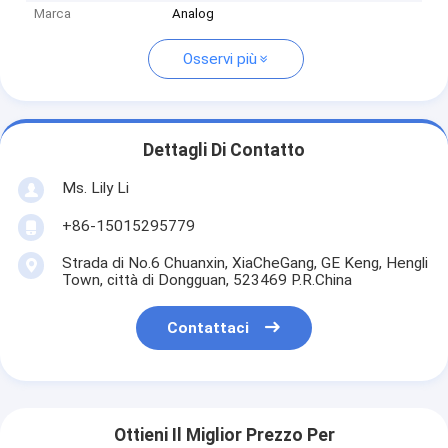
Marca
Analog
Osservi più
Dettagli Di Contatto
Ms. Lily Li
+86-15015295779
Strada di No.6 Chuanxin, XiaCheGang, GE Keng, Hengli
Town, città di Dongguan, 523469 P.R.China
Contattaci
Ottieni Il Miglior Prezzo Per