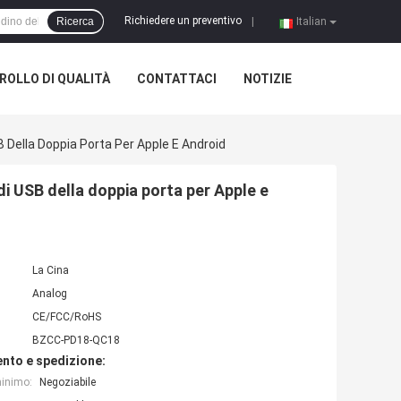
Richiedere un preventivo
Ricerca
|
Italian
OLLO DI QUALITÀ
CONTATTACI
NOTIZIE
 Della Doppia Porta Per Apple E Android
i USB della doppia porta per Apple e
La Cina
Analog
CE/FCC/RoHS
BZCC-PD18-QC18
nto e spedizione:
minimo:
Negoziabile