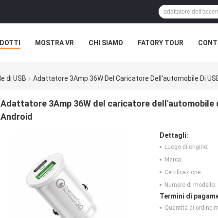
DOTTI
MOSTRA VR
CHI SIAMO
FATORY TOUR
CONTR
le di USB
Adattatore 3Amp 36W Del Caricatore Dell'automobile Di USB
Adattatore 3Amp 36W del caricatore dell'automobile d
Android
Dettagli:
Luogo di origine:
Marca:
Certificazione:
Numero di modello:
Termini di pagame
Quantità di ordine 