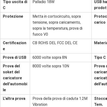
Tipo uscita di
Palladio 18W
USB ha
C
prodot
Protezione
Metta in cortocircuito, sopra
Protoco
tensione, sopra caricamento,
carico
sopra la temperatura, prova di
fuoco V0
Certificazion
CB ROHS DEL FCC DEL CE
Materi
e
Prova di USB
6000 volte sopra 8N
Tipo C
Prova del
8000 volte sopra 10N
Prova 
soket del
carica
caricatore
carica
dell'automobi
dell'au
le
L'altra prova
Prova della prova di caduta 1.2M
Stocca
Vibration
Tem.