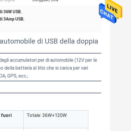
di origine:
Dongguan, Cina
 di 36W USB
,
 di 3Amp USB
,
'automobile di USB della doppia
agli accumulatori per di automobile (12V per le
ella batteria al litio che si carica per vari
PDA, GPS, ecc.;
 fuori
Totale:
36W+120W