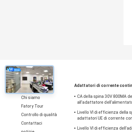
circa
Adattatori di corrente conti
CA della spina 30V 800MA del
Chi siamo
all'adattatore dell'alimentat
Fatory Tour
l'aspirapolvere
Livello VI di efficienza della 
Controllo di qualità
adattatori UE di corrente co
Contattaci
di 30VDC 800mA
Livello VI di efficienza dell'
notizie