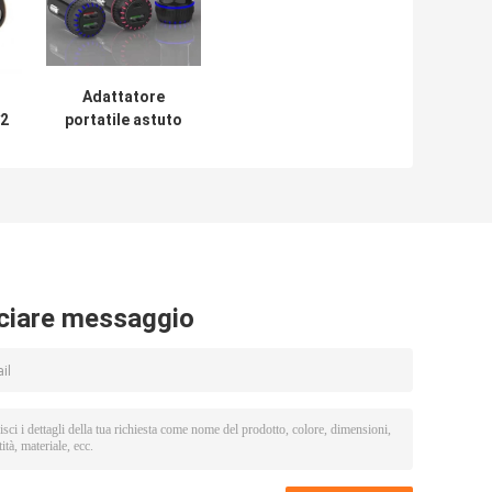
Adattatore
*2
portatile astuto
9V 2A 18W del
di
caricatore
e
dell'automobile di
USB per il
telefono cellulare
ciare messaggio