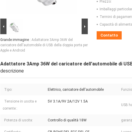
Prezzo:
Imballaggi particolar
Termini di pagamen
Capacità di aliment
Contatto
Grande immagine :
Adattatore 3Amp 36W del
caricatore dell'automobile di USB della doppia porta per
Apple e Android
Adattatore 3Amp 36W del caricatore dell'automobile di USB
descrizione
Tipo:
Elettrico, caricatore dell'automobile
Funzio
Tensione in uscita e
5V 3.1A/9V 2A/12V 1.5A
USB ha
corrente::
Potenza di uscita:
Controllo di qualità 18W
garanz