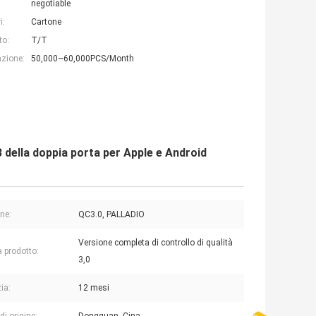
negotiable
i:
Cartone
to:
T/T
azione:
50,000~60,000PCS/Month
 della doppia porta per Apple e Android
ne:
QC3.0, PALLADIO
Versione completa di controllo di qualità
 prodotto:
3,0
ia:
12 mesi