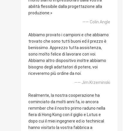
molto siamo impressionati dalla vostra
abilità flessibile dalla progettazione alla
produzione.»
—— Colin.Angle
Abbiamo provato i campioni e che abbiamo
trovato che sono tutti buoni ed il prezzo è
benissimo. Apprezzo tutta assistenza,
sono molto felice di lavorare con voi.
Abbiamo altro dispositivo inoltre abbiamo
bisogno degli adattatori di potere, voi
riceveremo più ordine da noi.
—— Jim.Krzeminski
Realmente, la nostra cooperazione ha
cominciato da molti anni fa, io ancora
remmber che il nostro primo raduno nella
fiera di Hong Kong con il giglio e Lotus e
dopo cui il miei ingegnere ed io techinical
hanno visitato la vostra fabbrica a