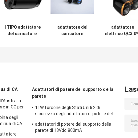
Il TIPO adattatore
adattatore del
adattatore
del caricatore
caricatore
elettrico QC3.0
dell'automobile
dell'automobile di
del caricatore
del porto QC3.0
5V 3.1A QC3.0
dell'automobile 
USB di C ha
USB con gli
36W 120W USB 
prodotto il CE
accendini
accendini *2
18W certificato
Las
nua di CA
Adattatori di potere del supporto della
parete
l'Australia
ore in CC per
11W forcone degli Stati Uniti 2 di
sicurezza degli adattatori di potere del
spina degli
supporto della parete di CC 22V 500mA
ntinua di CA
adattatori di potere del supporto della
alto
parete di 13Vdc 800mA
adattatore