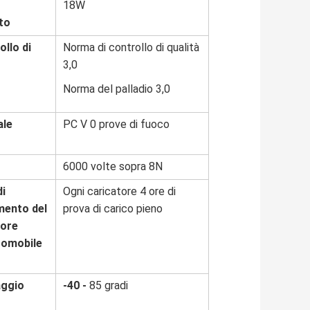
18W
to
llo di
Norma di controllo di qualità
3,0
Norma del palladio 3,0
ale
PC V 0 prove di fuoco
6000 volte sopra 8N
di
Ogni caricatore 4 ore di
mento del
prova di carico pieno
tore
tomobile
ggio
-40 -
85 gradi