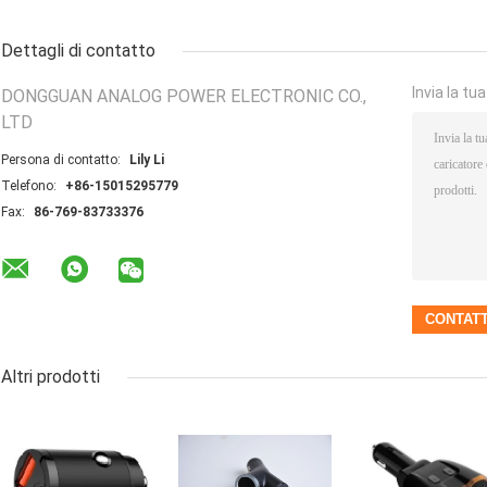
Dettagli di contatto
Invia la tu
DONGGUAN ANALOG POWER ELECTRONIC CO.,
LTD
Persona di contatto:
Lily Li
Telefono:
+86-15015295779
Fax:
86-769-83733376
Altri prodotti