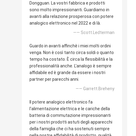
Dongguan. La vostri fabbrica e prodotti
sono molto impressionanti. Guardiamo in
avanti alla relazione prosperosa con potere
analogico elettronico nel 2022 e di là.
—— Scott.Ledterman
Guardo in avanti affinchè i miei molti ordini
venga. Non è così tanto circa soldi o quanto
tempo ha costato. È circa la flessibilità e la
professionalità anche. L'analogo è sempre
affidabile ed è grande da essere i nostri
partner per parecchi anni.
—— Garrett.Breheny
Il potere analogico elettronico fa
l'alimentazione elettrica e le cariche della
batteria di commutazione impressionanti
per i nostri prodotti astuti degli apparecchi
della famiglia che ci ha sostenuti sempre
nella nostre affidabilità di prodotto, qualità,