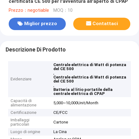
certificata CE 500 per l'avventura all'aperto di CPAP
Prezzo：negotiable
MOQ：10
Miglior prezzo
Contattaci
Descrizione Di Prodotto
Centrale elettrica di Watt di potenza
del CE 500
,
Centrale elettrica di Watt di potenza
Evidenziare
del CE 500
,
Batteria al litio portatile della
centrale elettrica di CPAP
Capacità di
5,000~10,000Unit/Month
alimentazione
Certificazione
CE/FCC
Imballaggi
Cartone
particolari
Luogo di origine
La Cina