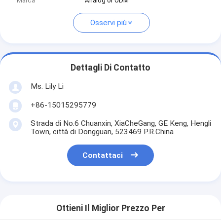
Marca
Analog or ODM
Osservi più
Dettagli Di Contatto
Ms. Lily Li
+86-15015295779
Strada di No.6 Chuanxin, XiaCheGang, GE Keng, Hengli
Town, città di Dongguan, 523469 P.R.China
Contattaci
Ottieni Il Miglior Prezzo Per