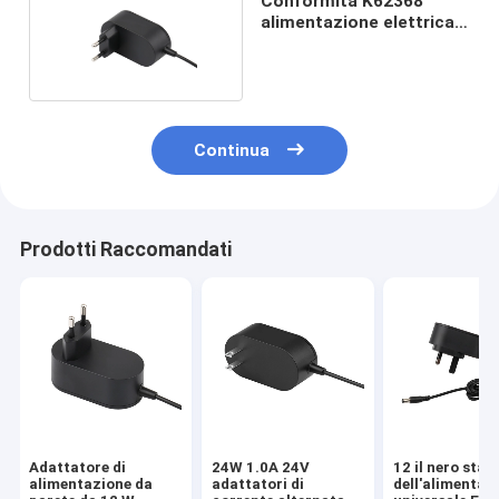
Conformità K62368
alimentazione elettrica
di 18 volt
Continua
Prodotti Raccomandati
Adattatore di
24W 1.0A 24V
12 il nero sta
alimentazione da
adattatori di
dell'alimentat