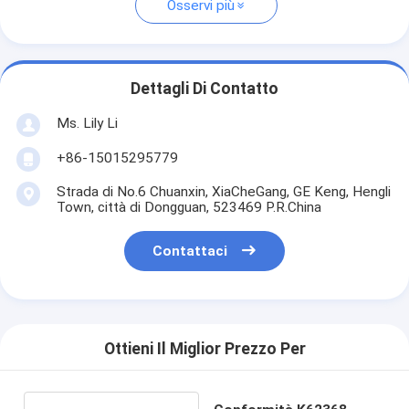
Osservi più
Dettagli Di Contatto
Ms. Lily Li
+86-15015295779
Strada di No.6 Chuanxin, XiaCheGang, GE Keng, Hengli
Town, città di Dongguan, 523469 P.R.China
Contattaci
Ottieni Il Miglior Prezzo Per